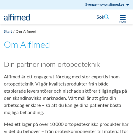
Sverige
-
www.alfimed.se
Hoppa till innehåll
Sök
MENY
Start
/
Om Alfimed
Om Alfimed
Din partner inom ortopedteknik
Alfimed är ett engagerat företag med stor expertis inom
ortopedteknik. Vi gör kvalitetsprodukter från både
etablerade leverantörer och nischade aktörer tillgängliga på
den skandinaviska marknaden. Vårt mål är att göra din
arbetsdag enklare – så att du kan ge dina patienter bästa
möjliga behandling.
Med ett lager på över 10 000 ortopedtekniska produkter har
vi det du behöver – från proteskomponenter till material för