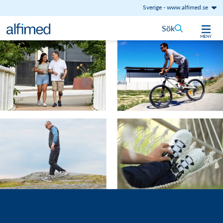
Sverige
-
www.alfimed.se
Hoppa till innehåll
Sök
MENY