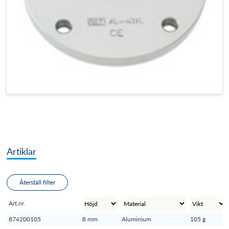
Artiklar
Återställ filter
Art.nr.
874200105
8 mm
Aluminium
105 g