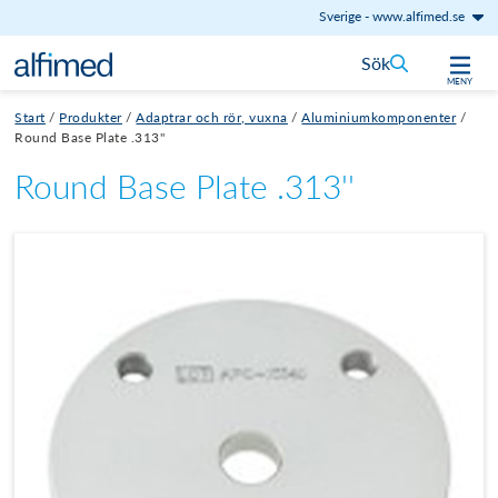
Sverige
-
www.alfimed.se
Hoppa till innehåll
Sök
MENY
Start
/
Produkter
/
Adaptrar och rör, vuxna
/
Aluminiumkomponenter
/
Round Base Plate .313''
Round Base Plate .313''