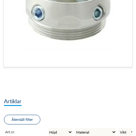
Artiklar
Återställ filter
Art.nr.