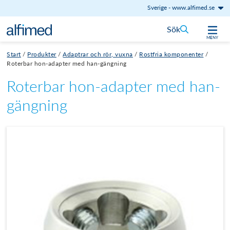
Sverige
-
www.alfimed.se
Hoppa till innehåll
Sök
MENY
Start
/
Produkter
/
Adaptrar och rör, vuxna
/
Rostfria komponenter
/
Roterbar hon-adapter med han-gängning
Roterbar hon-adapter med han-
gängning