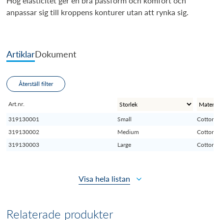
Hög elasticitet ger en bra passform och komfort och
anpassar sig till kroppens konturer utan att rynka sig.
Artiklar
Dokument
Återställ filter
Art.nr.
319130001
Small
Cotton
319130002
Medium
Cotton
319130003
Large
Cotton
Visa hela listan
Relaterade produkter