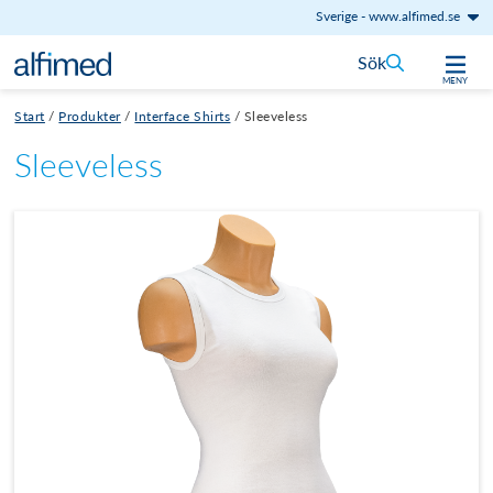
Sverige
-
www.alfimed.se
Hoppa till innehåll
Sök
MENY
Start
/
Produkter
/
Interface Shirts
/
Sleeveless
Sleeveless