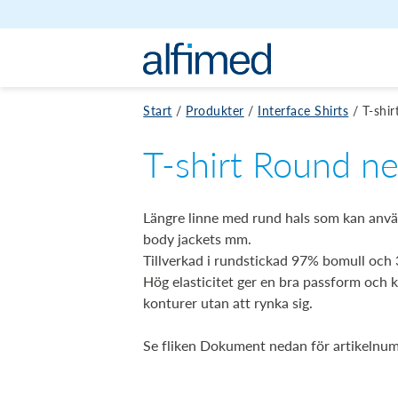
Hoppa till innehåll
Start
/
Produkter
/
Interface Shirts
/
T-shi
T-shirt Round n
Längre linne med rund hals som kan anvä
body jackets mm.
Tillverkad i rundstickad 97% bomull och 
Hög elasticitet ger en bra passform och 
konturer utan att rynka sig.
Se fliken Dokument nedan för artikelnu