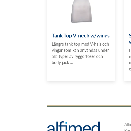
Tank Top V-neck w/wings
Längre tank top med V-hals och
vingar som kan användas under
L
alla typer av ryggortoser och
o
body jack ...
u
o
Alf
Kar