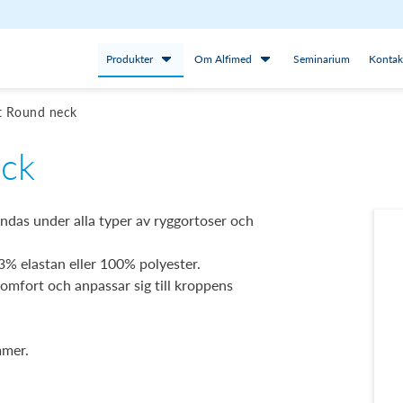
Produkter
Om Alfimed
Seminarium
Kontak
rt Round neck
eck
ndas under alla typer av ryggortoser och
3% elastan eller 100% polyester.
komfort och anpassar sig till kroppens
mmer.