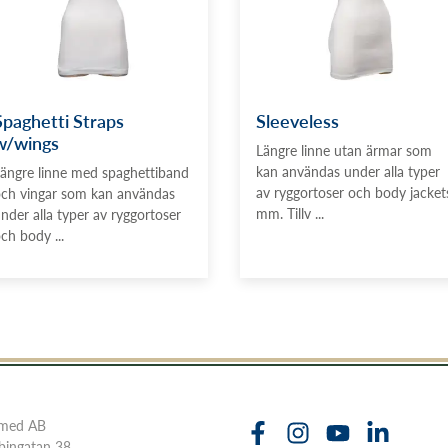
Spaghetti Straps
Sleeveless
w/wings
Längre linne utan ärmar som
kan användas under alla typer
ängre linne med spaghettiband
av ryggortoser och body jacket
ch vingar som kan användas
mm. Tillv ...
nder alla typer av ryggortoser
ch body ...
imed AB
bingatan 38