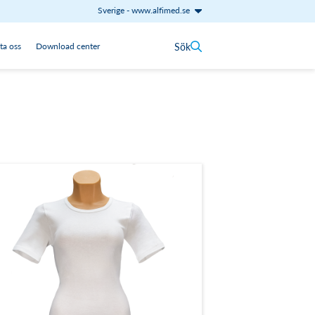
Sverige
-
www.alfimed.se
Sök
ta oss
Download center