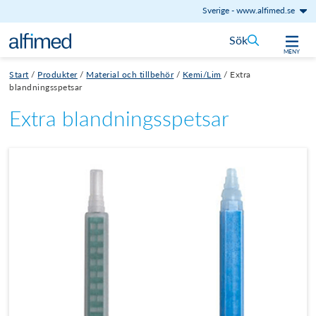
Sverige
-
www.alfimed.se
Hoppa till innehåll
Sök
MENY
Start
/
Produkter
/
Material och tillbehör
/
Kemi/Lim
/
Extra
blandningsspetsar
Extra blandningsspetsar