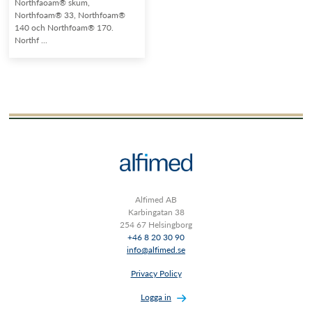
Northfaoam® skum,
Northfoam® 33, Northfoam®
140 och Northfoam® 170.
Northf ...
Alfimed AB
Karbingatan 38
254 67 Helsingborg
+46 8 20 30 90
info@alfimed.se
Privacy Policy
Logga in