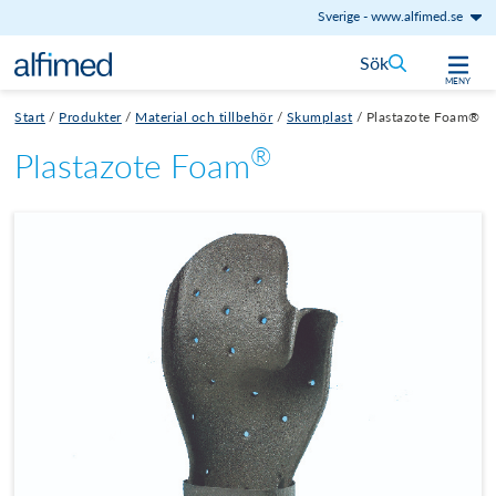
Sverige
-
www.alfimed.se
Hoppa till innehåll
Sök
MENY
Start
/
Produkter
/
Material och tillbehör
/
Skumplast
/
Plastazote Foam®
®
Plastazote Foam