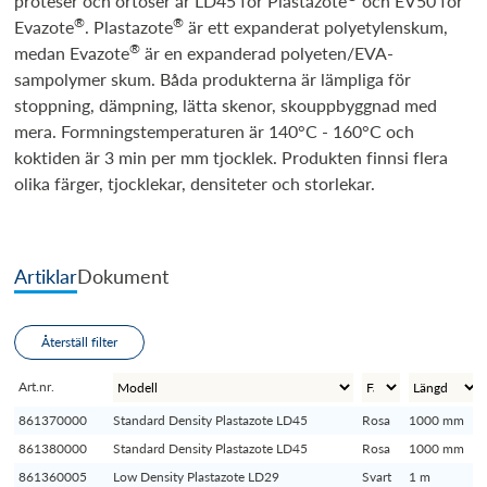
proteser och ortoser är LD45 för Plastazote
och EV50 för
®
®
Evazote
. Plastazote
är ett expanderat polyetylenskum,
®
medan Evazote
är en expanderad polyeten/EVA-
sampolymer skum. Båda produkterna är lämpliga för
stoppning, dämpning, lätta skenor, skouppbyggnad med
mera. Formningstemperaturen är 140°C - 160°C och
koktiden är 3 min per mm tjocklek. Produkten finnsi flera
olika färger, tjocklekar, densiteter och storlekar.
Artiklar
Dokument
Återställ filter
Art.nr.
861370000
Standard Density Plastazote LD45
Rosa
1000 mm
861380000
Standard Density Plastazote LD45
Rosa
1000 mm
861360005
Low Density Plastazote LD29
Svart
1 m