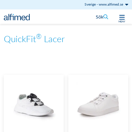
Sverige
-
www.alfimed.se
Hoppa till innehåll
Sök
MENY
®
QuickFit
Lacer