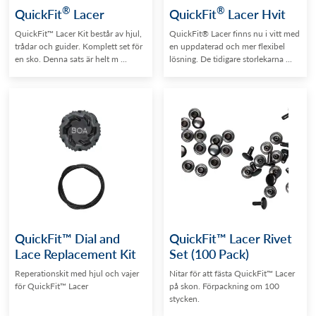
®
®
QuickFit
Lacer
QuickFit
Lacer Hvit
QuickFit™ Lacer Kit består av hjul,
QuickFit® Lacer finns nu i vitt med
trådar och guider. Komplett set för
en uppdaterad och mer flexibel
en sko. Denna sats är helt m ...
lösning. De tidigare storlekarna ...
QuickFit™ Dial and
QuickFit™ Lacer Rivet
Lace Replacement Kit
Set (100 Pack)
Reperationskit med hjul och vajer
Nitar för att fästa QuickFit™ Lacer
för QuickFit™ Lacer
på skon. Förpackning om 100
stycken.