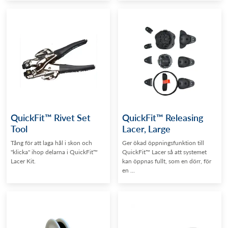
QuickFit™ Rivet Set
QuickFit™ Releasing
Tool
Lacer, Large
Tång för att laga hål i skon och
Ger ökad öppningsfunktion till
"klicka" ihop delarna i QuickFit™
QuickFit™ Lacer så att systemet
Lacer Kit.
kan öppnas fullt, som en dörr, för
en ...