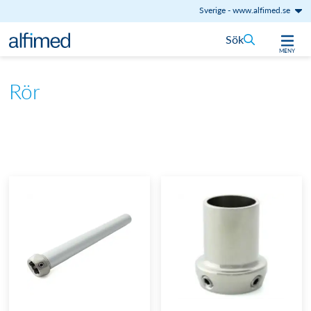
Sverige
-
www.alfimed.se
Hoppa till innehåll
Sök
MENY
Rör