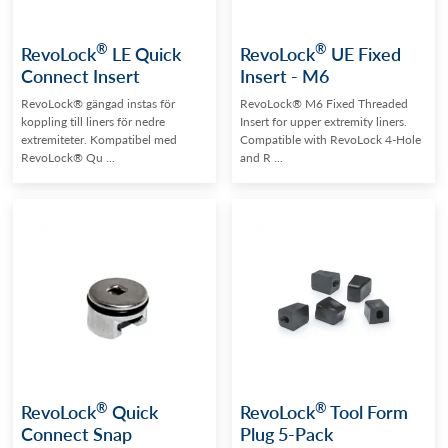
®
®
RevoLock
LE Quick
RevoLock
UE Fixed
Connect Insert
Insert - M6
RevoLock® gängad instas för
RevoLock® M6 Fixed Threaded
koppling till liners för nedre
Insert for upper extremity liners.
extremiteter. Kompatibel med
Compatible with RevoLock 4-Hole
RevoLock® Qu ...
and R ...
®
®
RevoLock
Quick
RevoLock
Tool Form
Connect Snap
Plug 5-Pack