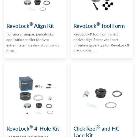
®
®
RevoLock
Align Kit
RevoLock
Tool Form
För små strumpar, pediatriska
RevoLock®Tool Form är ett
applikationer eller för övre
nödvändigt, återanvändbart
extremiteter. Idealisk att använda
tillverkningsverktyg för RevoLock®
tillsa ...
4-Hole Kits. ...
®
®
RevoLock
4-Hole Kit
Click Reel
and HC
Lace Kit
För standard inriktning vid