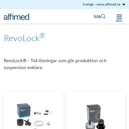
Sverige
-
www.alfimed.se
Hoppa till innehåll
Sök
MENY
®
RevoLock
RevoLock® - Två lösningar som gör produktion och
suspension enklare.