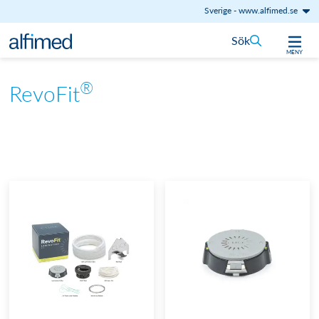
Sverige
-
www.alfimed.se
Hoppa till innehåll
Sök
MENY
®
RevoFit