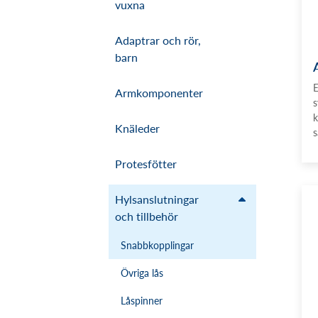
vuxna
Adaptrar och rör,
barn
E
Armkomponenter
s
k
Knäleder
s
Protesfötter
Hylsanslutningar
och tillbehör
Snabbkopplingar
Övriga lås
Låspinner