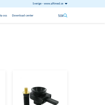
Sverige
-
www.alfimed.se
Sök
ta oss
Download center