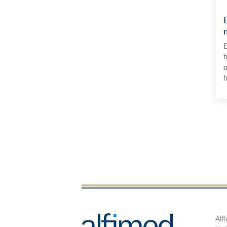
E
h
o
h
Alf