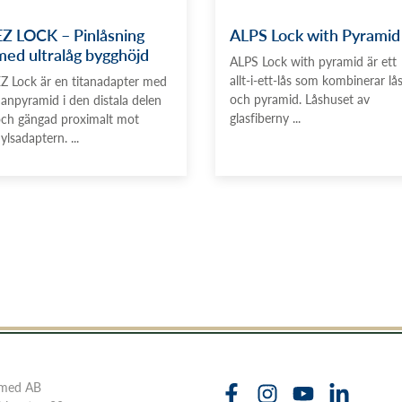
EZ LOCK – Pinlåsning
ALPS Lock with Pyramid
med ultralåg bygghöjd
ALPS Lock with pyramid är ett
allt-i-ett-lås som kombinerar lå
Z Lock är en titanadapter med
och pyramid. Låshuset av
anpyramid i den distala delen
glasfiberny ...
ch gängad proximalt mot
ylsadaptern. ...
imed AB