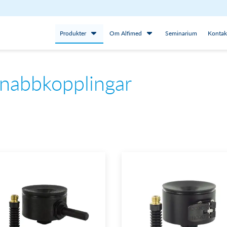
Produkter
Om Alfimed
Seminarium
Kontak
nabbkopplingar