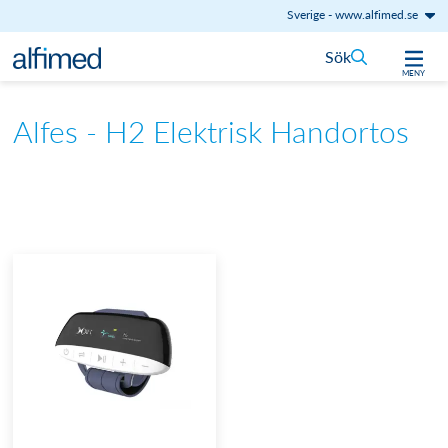
Sverige
-
www.alfimed.se
Hoppa till innehåll
Sök
MENY
Alfes - H2 Elektrisk Handortos