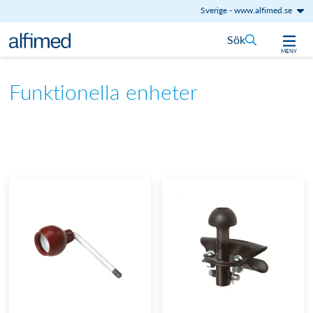
Sverige
-
www.alfimed.se
Hoppa till innehåll
Sök
MENY
Funktionella enheter